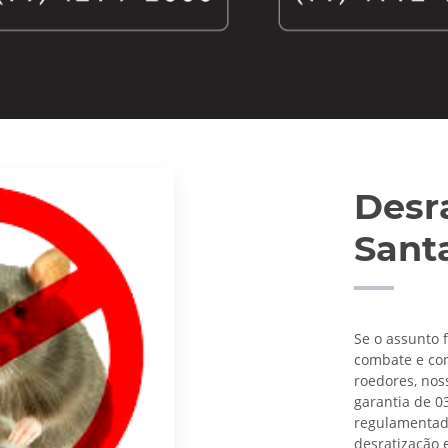
Desr
Sant
Se o assunto 
combate e con
roedores, nos
garantia de 0
regulamentado 
desratização 