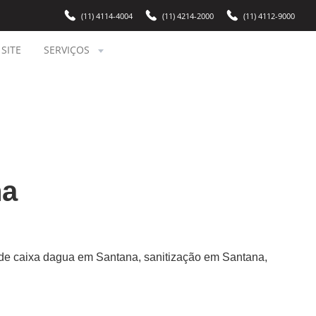
(11) 4114-4004
(11) 4214-2000
(11) 4112-9000
SITE
SERVIÇOS
na
de caixa dagua em Santana, sanitização em Santana,