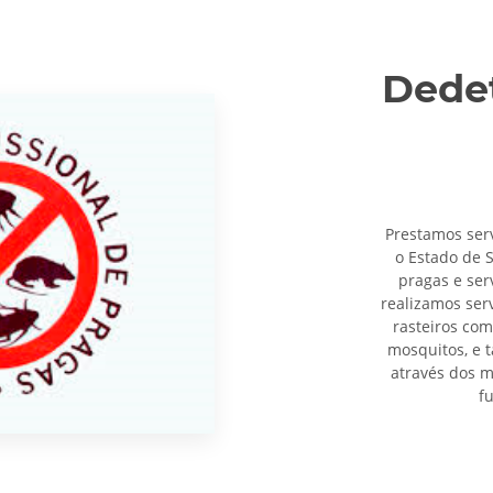
Dedet
Prestamos ser
o Estado de 
pragas e ser
realizamos ser
rasteiros com
mosquitos, e 
através dos m
f