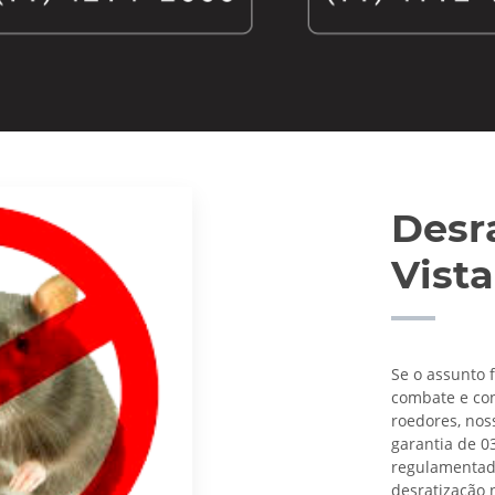
Desr
Vista
Se o assunto 
combate e con
roedores, nos
garantia de 0
regulamentado 
desratização n