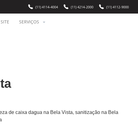
(11) 4114-4004
(11) 4214-2000
(11) 4112-9000
SITE
SERVIÇOS
ta
peza de caixa dagua na Bela Vista, sanitização na Bela
a