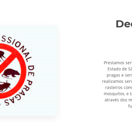
De
Prestamos ser
Estado de S
pragas e ser
realizamos ser
rasteiros com
mosquitos, e 
através dos m
f