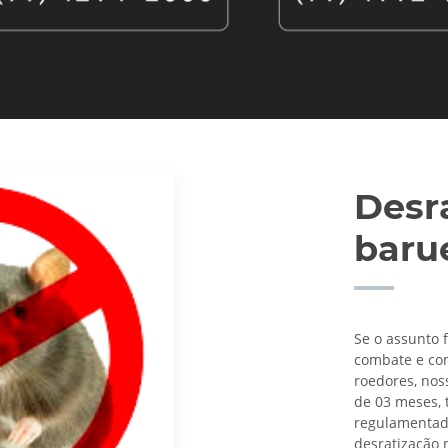
Desr
baru
Se o assunto 
combate e con
roedores, nos
de 03 meses,
regulamentado 
desratização n