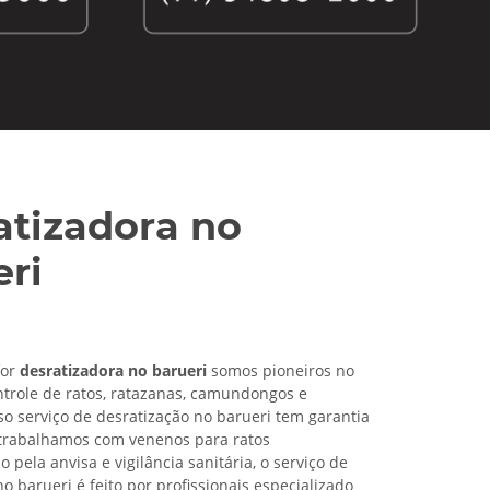
atizadora no
eri
for
desratizadora no barueri
somos pioneiros no
trole de ratos, ratazanas, camundongos e
so serviço de desratização no barueri tem garantia
 trabalhamos com venenos para ratos
pela anvisa e vigilância sanitária, o serviço de
o barueri é feito por profissionais especializado