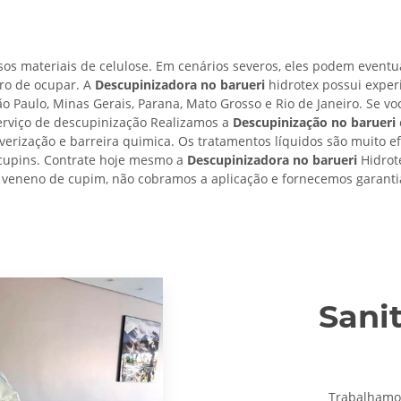
os materiais de celulose. Em cenários severos, eles podem eventu
ro de ocupar. A
Descupinizadora no barueri
hidrotex possui exper
ão Paulo, Minas Gerais, Parana, Mato Grosso e Rio de Janeiro. Se v
erviço de descupinização Realizamos a
Descupinização no barueri
lverização e barreira quimica. Os tratamentos líquidos são muito e
e cupins. Contrate hoje mesmo a
Descupinizadora no barueri
Hidrote
 veneno de cupim, não cobramos a aplicação e fornecemos garantia
Sani
Trabalham