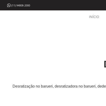
(11) 94808-2000
INÍCIO
Desratização no barueri, desratizadora no barueri, dede