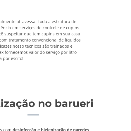
almente atravessar toda a estrutura de
iência em serviços de controle de cupins
ocê suspeitar que tem cupins em sua casa
com tratamento convencional de líquidos
ficazes,nosso técnicos são treinados e
x fornecemos valor do serviço por litro
 por escito!
tização no barueri
os com
desinfecção e higienização de paredes,