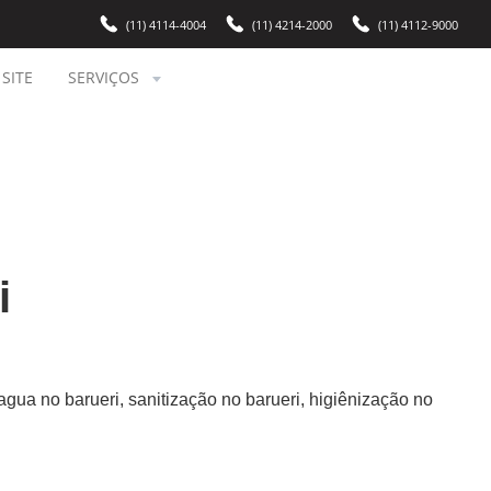
(11) 4114-4004
(11) 4214-2000
(11) 4112-9000
SITE
SERVIÇOS
i
agua no barueri, sanitização no barueri, higiênização no